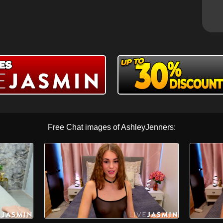
Free Chat images of AshleyJenners: