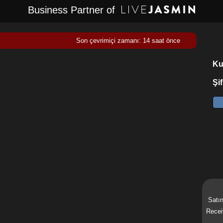
Business Partner of
Son çevrimiçi zamanı: 14 saat önce
Kul
Şif
Satın
Recei